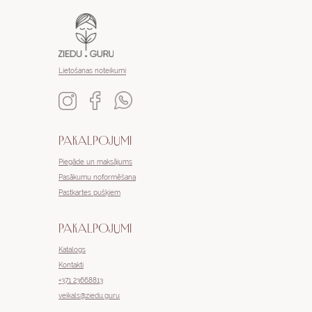
Lietošanas noteikumi
PAKALPOJUMI
Piegāde un maksājums
Pasākumu noformēšana
Pastkartes pušķiem
PAKALPOJUMI
Katalogs
Kontakti
+371 23668813
veikals@ziedu.guru