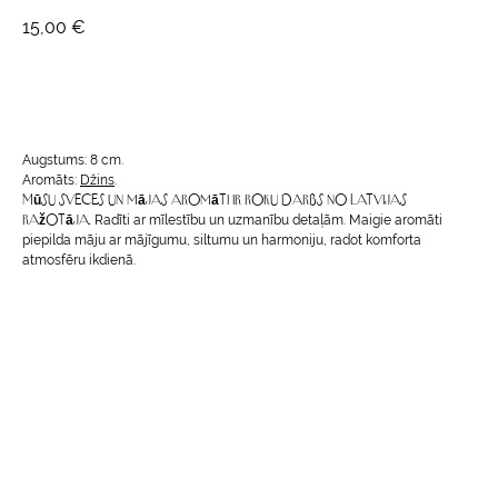
15,00
€
Pasūtīt
Augstums: 8 cm.
Aromāts:
Džins
.
Mūsu sveces un mājas aromāti ir roku darbs no Latvijas
ražotāja.
Radīti ar mīlestību un uzmanību detaļām. Maigie aromāti
piepilda māju ar mājīgumu, siltumu un harmoniju, radot komforta
atmosfēru ikdienā.