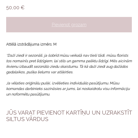
50,00
€
Pievienot grozam
Attēlā izstrādājuma izmērs: M
*Daži ziedi ir sezonāli, ja šobrīd mūsu veikalā nav tieši tādi, mūsu florists
tos nomainīs pret līdzīgiem, lai stils un gamma paliktu līdzīgi. Mēs aicinām
ikvienu izbaudīt sezonālo ziedu skaistumu. Tā kā daži ziedi aug dažādos
gadalaikos, pušķa lielums var atšķirties.
Ja vēlaties oriģinālu pušķi, izvēlieties individuālo pasūtījumu. Mūsu
komandas darbinieks sazināsies ar jums, lai noskaidrotu visu informāciju
un noformētu pasūtījumu.
JŪS VARAT PIEVIENOT KARTĪŅU UN UZRAKSTĪT
SILTUS VĀRDUS