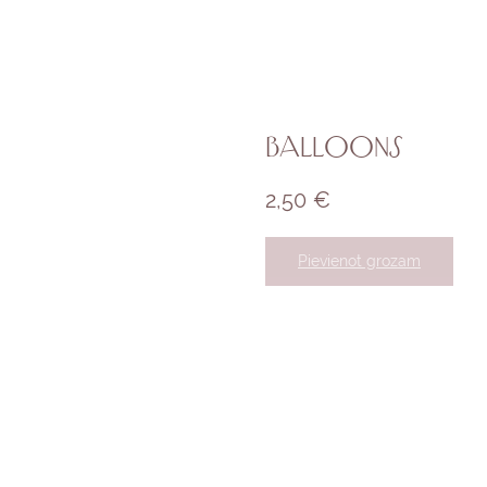
Balloons
2,50
€
Pievienot grozam