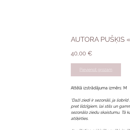
AUTORA PUŠĶIS «
40,00
€
Pievienot grozam
Attēlā izstrādājuma izmērs: M
*Daži ziedi ir sezonāli, ja šobrī
pret līdzīgiem, lai stils un gam
sezonālo ziedu skaistumu. Tā k
atšķirties.