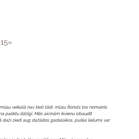
15»
d mūsu veikalā nav tieši tādi, mūsu florists tos nomainīs
ma paliktu līdzīgi. Mēs aicinām ikvienu izbaudīt
ā daži ziedi aug dažādos gadalaikos, pušķa lielums var