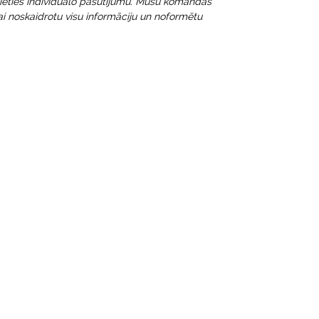
vēlieties individuālo pasūtījumu. Mūsu komandas
lai noskaidrotu visu informāciju un noformētu