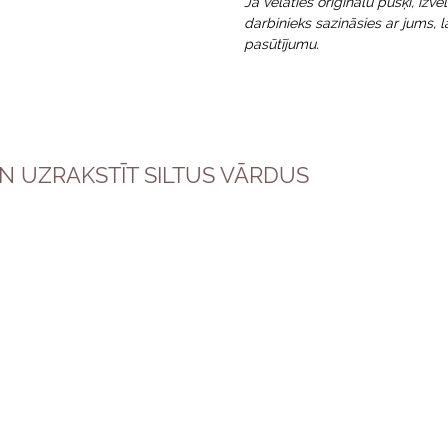
Ja vēlaties oriģinālu pušķi, iz
darbinieks sazināsies ar jums, 
pasūtījumu.
UN UZRAKSTĪT SILTUS VĀRDUS