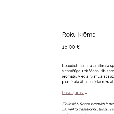
Roku krēms
16,00
€
Izbaudiet mūsu roku attīrošā sp
vienmērīgai uzklāšanai, šis spr
aromātu. Vieglā formula ātri uzs
piemērota ātrai un ērtai roku at
Pasūtījums
→
Zielinski & Rozen produkti ir p
Lai veiktu pasūtījumu, lūdzu, s