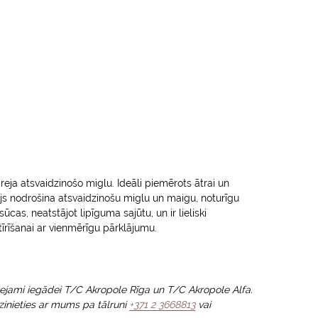
reja atsvaidzinošo miglu. Ideāli piemērots ātrai un
ejs nodrošina atsvaidzinošu miglu un maigu, noturīgu
ūcas, neatstājot lipīguma sajūtu, un ir lieliski
tīrīšanai ar vienmērīgu pārklājumu.
ieejami iegādei T/C Akropole Rīga un T/C Akropole Alfa.
azinieties ar mums pa tālruni
+371 2 3668813
vai