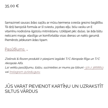
35,00
€
Samaziniet sausas ādas sajūtu ar mūsu ķermeņa sviesta grezno bagātību.
Tā dziļi barojošā formula ar šī sviestu, jojobas eļļu, bišu vasku un E
vitamīnu nodrošina ilgstošu mitrināšanu. Uzklājiet pēc dušas, lai āda būtu
neticami maiga, elastīga un komfortabla visas dienas un nakts garumā.
Piemērots jebkuram ādas tipam.
Pasūtījums
→
Zielinski & Rozen produkti ir pieejami iegādei T/C Akropole Rīga un T/C
Akropole Alfa.
Lai veiktu pasūtījumu, lūdzu, sazinieties ar mums pa tālruni
+371 2 3668813
vai
Instagram @ziedu.guru.
JŪS VARAT PIEVIENOT KARTĪŅU UN UZRAKSTĪT
SILTUS VĀRDUS