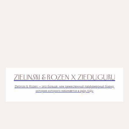
Cik daudz laika mums vēl ir? Tik daudz
ziedlapiņu, cik ir visiem ziediem pasaulē.
ZIELINSKI & ROZEN X ZIEDU.GURU
Zielinski & Rozen — это больше, чем ремесленный парфюмерный бренд,
история которого начинается в 1905 году.
DĀVĀNU KĀRTE
Ziediem ir sava valoda. Viņi klusē,