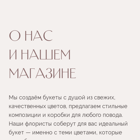
композиции и коробки для любого повода.
Наши флористы соберут для вас идеальный
букет — именно с теми цветами, которые
вы любите.
У нас уже 4 магазина в Риге,
и в каждом —
уютная атмосфера, вдохновение
и внимательный подход к каждому гостю.
Но Ziedu. Guru — это больше, чем просто
цветы. В наших салонах вы также найдёте:
— изысканную косметику Zielinski & Rozen
— стильные товары для дома
— очаровательные игрушки Bukowski
— и воздушные шары для праздника
Вместо тысячи слов — дарите эмоции
с Ziedu.Guru.