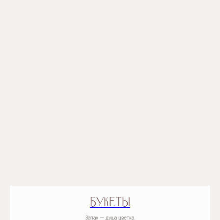
bet runā skaļi.
БУКЕТЫ
Запах — душа цветка.