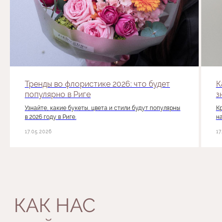
Тренды во флористике 2026: что будет
К
популярно в Риге
з
Узнайте, какие букеты, цвета и стили будут популярны
Кр
в 2026 году в Риге.
н
17.05.2026
17