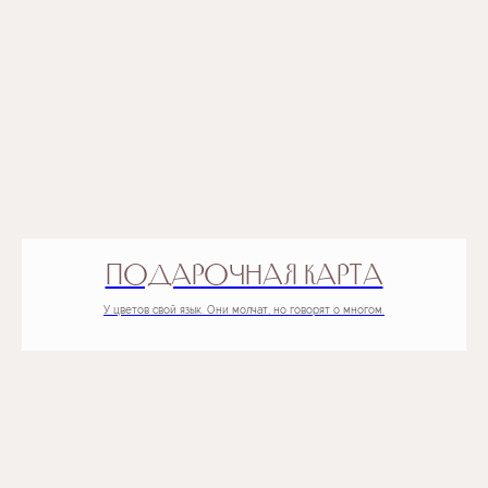
Условия пользования
ПОДАРОЧНАЯ КАРТА
УСЛУГИ
Доставка и оплата
У цветов свой язык. Они молчат, но говорят о многом.
Оформление мероприятий
Handmade открытки к букетам
СЕРВИСЫ
Каталог
Контакты