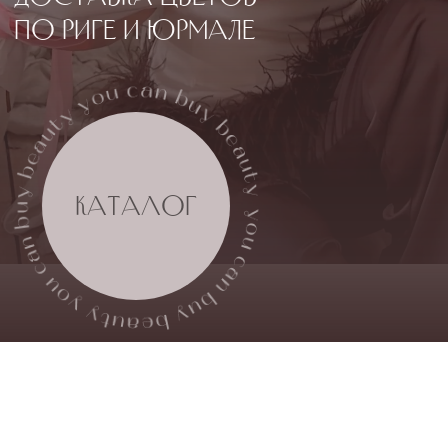
КАТАЛОГ
о НАС
И нашем
магазине
Мы создаём букеты с душой из свежих,
качественных цветов, предлагаем стильные